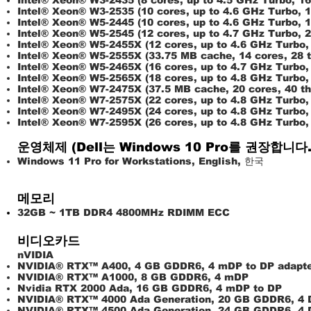
Intel® Xeon® W3-2435 (8 cores, up to 4.5 GHz Turbo, 1
Intel® Xeon® W3-2535 (10 cores, up to 4.6 GHz Turbo, 
Intel® Xeon® W5-2445 (10 cores, up to 4.6 GHz Turbo, 
Intel® Xeon® W5-2545 (12 cores, up to 4.7 GHz Turbo, 
Intel® Xeon® W5-2455X (12 cores, up to 4.6 GHz Turbo,
Intel® Xeon® W5-2555X (33.75 MB cache, 14 cores, 28 t
Intel® Xeon® W5-2465X (16 cores, up to 4.7 GHz Turbo,
Intel® Xeon® W5-2565X (18 cores, up to 4.8 GHz Turbo,
Intel® Xeon® W7-2475X (37.5 MB cache, 20 cores, 40 th
Intel® Xeon® W7-2575X (22 cores, up to 4.8 GHz Turbo,
Intel® Xeon® W7-2495X (24 cores, up to 4.8 GHz Turbo,
Intel® Xeon® W7-2595X (26 cores, up to 4.8 GHz Turbo,
운영체제 (Dell는 Windows 10 Pro를 권장합니다.
Windows 11 Pro for Workstations, English, 한국
메모리
32GB ~ 1TB DDR4 4800MHz RDIMM ECC
비디오카드
nVIDIA
NVIDIA® RTX™ A400, 4 GB GDDR6, 4 mDP to DP adapt
NVIDIA® RTX™ A1000, 8 GB GDDR6, 4 mDP
Nvidia RTX 2000 Ada, 16 GB GDDR6, 4 mDP to DP
NVIDIA® RTX™ 4000 Ada Generation, 20 GB GDDR6, 4 
NVIDIA® RTX™ 4500 Ada Generation, 24 GB GDDR6, 4 