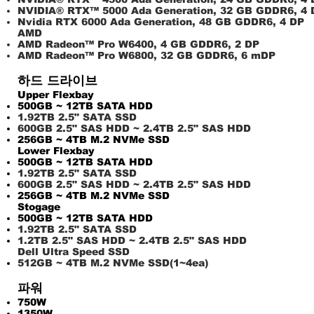
NVIDIA® RTX™ 5000 Ada Generation, 32 GB GDDR6, 4 
Nvidia RTX 6000 Ada Generation, 48 GB GDDR6, 4 DP
AMD
AMD Radeon™ Pro W6400, 4 GB GDDR6, 2 DP
AMD Radeon™ Pro W6800, 32 GB GDDR6, 6 mDP
하드 드라이브
Upper Flexbay
500G
B ~ 12TB SATA HDD
1.92TB 2.5" SATA SSD
600GB
2.5" SAS HDD ~ 2.4TB 2.5" SAS HDD
256GB ~ 4TB M.2 NVMe SSD
Lower Flexbay
500G
B ~ 12TB SATA HDD
1.92TB 2.5" SATA SSD
600GB
2.5" SAS HDD ~ 2.4TB 2.5" SAS HDD
256GB ~ 4TB M.2 NVMe SSD
Stogage
500G
B ~ 12TB SATA HDD
1.92TB 2.5" SATA SSD
1.2TB
2.5" SAS HDD ~ 2.4TB 2.5" SAS HDD
Dell Ultra Speed SSD
512GB
~ 4TB M.2 NVMe SSD(1~4ea)
파워
750W
1350W